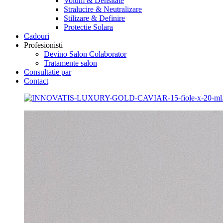
Volum & Densitate
Stralucire & Neutralizare
Stilizare & Definire
Protectie Solara
Cadouri
Profesionisti
Devino Salon Colaborator
Tratamente salon
Consultatie par
Contact