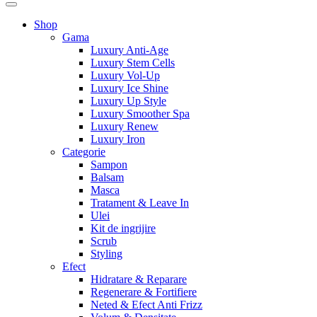
Shop
Gama
Luxury Anti-Age
Luxury Stem Cells
Luxury Vol-Up
Luxury Ice Shine
Luxury Up Style
Luxury Smoother Spa
Luxury Renew
Luxury Iron
Categorie
Sampon
Balsam
Masca
Tratament & Leave In
Ulei
Kit de ingrijire
Scrub
Styling
Efect
Hidratare & Reparare
Regenerare & Fortifiere
Neted & Efect Anti Frizz