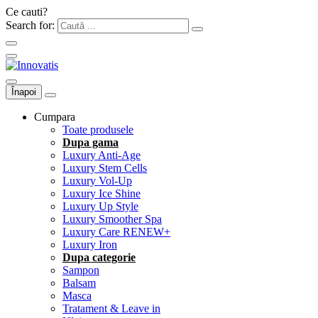
Ce cauti?
Search for:
Înapoi
Cumpara
Toate produsele
Dupa gama
Luxury Anti-Age
Luxury Stem Cells
Luxury Vol-Up
Luxury Ice Shine
Luxury Up Style
Luxury Smoother Spa
Luxury Care RENEW+
Luxury Iron
Dupa categorie
Sampon
Balsam
Masca
Tratament & Leave in