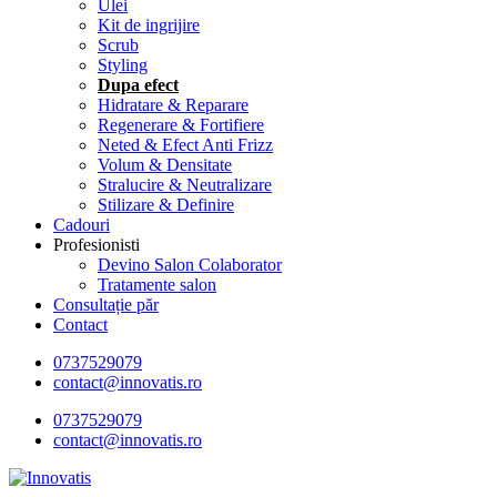
Ulei
Kit de ingrijire
Scrub
Styling
Dupa efect
Hidratare & Reparare
Regenerare & Fortifiere
Neted & Efect Anti Frizz
Volum & Densitate
Stralucire & Neutralizare
Stilizare & Definire
Cadouri
Profesionisti
Devino Salon Colaborator
Tratamente salon
Consultație păr
Contact
0737529079
contact@innovatis.ro
0737529079
contact@innovatis.ro