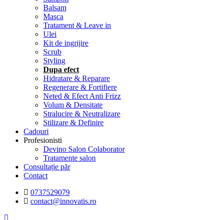
Balsam
Masca
Tratament & Leave in
Ulei
Kit de ingrijire
Scrub
Styling
Dupa efect
Hidratare & Reparare
Regenerare & Fortifiere
Neted & Efect Anti Frizz
Volum & Densitate
Stralucire & Neutralizare
Stilizare & Definire
Cadouri
Profesionisti
Devino Salon Colaborator
Tratamente salon
Consultație păr
Contact
0737529079
contact@innovatis.ro