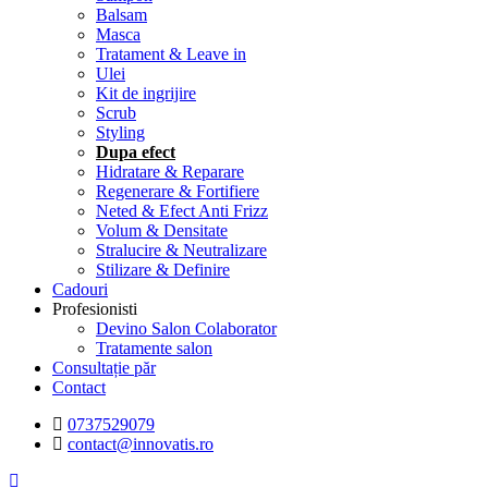
Balsam
Masca
Tratament & Leave in
Ulei
Kit de ingrijire
Scrub
Styling
Dupa efect
Hidratare & Reparare
Regenerare & Fortifiere
Neted & Efect Anti Frizz
Volum & Densitate
Stralucire & Neutralizare
Stilizare & Definire
Cadouri
Profesionisti
Devino Salon Colaborator
Tratamente salon
Consultație păr
Contact
0737529079
contact@innovatis.ro