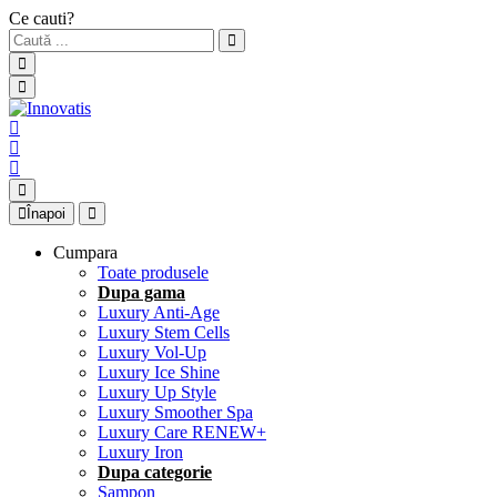
Ce cauti?
Înapoi
Cumpara
Toate produsele
Dupa gama
Luxury Anti-Age
Luxury Stem Cells
Luxury Vol-Up
Luxury Ice Shine
Luxury Up Style
Luxury Smoother Spa
Luxury Care RENEW+
Luxury Iron
Dupa categorie
Sampon