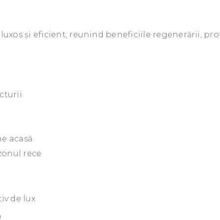
uxos și eficient, reunind beneficiile regenerării, prot
cturii
ne acasă
zonul rece
iv de lux
ă