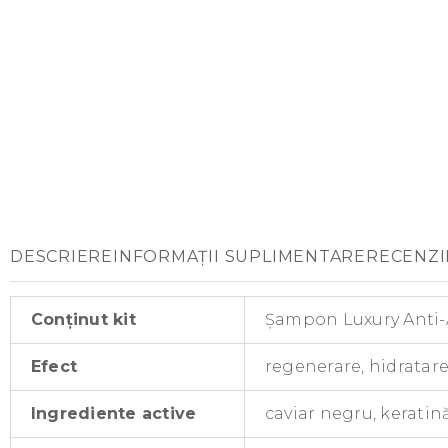
DESCRIERE
INFORMAȚII SUPLIMENTARE
RECENZI
Conținut kit
Șampon Luxury Anti-Ag
Efect
regenerare, hidratare,
Ingrediente active
caviar negru, keratin