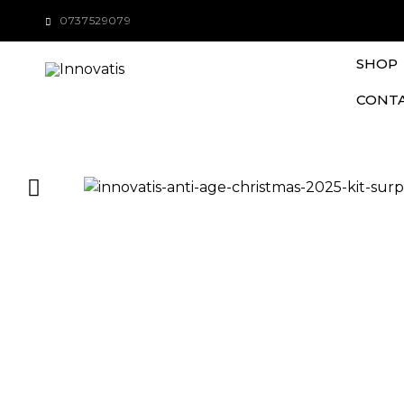
0737529079
SHOP
CONT