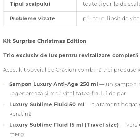
Tipul scalpului
toate tipurile de scal
Probleme vizate
păr tern, lipsit de vi
Kit Surprise Christmas Edition
Trio exclusiv de lux pentru revitalizare completă 
Acest kit special de Crăciun combină trei produse i
Șampon Luxury Anti-Age 250 ml
— un șampon hid
regenerează și redă vitalitatea firului de păr
Luxury Sublime Fluid 50 ml
— tratament bogat car
keratină
Luxury Sublime Fluid 15 ml (Travel size)
— versi
mergi