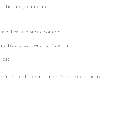
lasticitate și catifelare
 delicat și clătește complet.
med sau uscat, evitând rădăcina.
icat.
ri în masca ta de tratament înainte de aplicare.