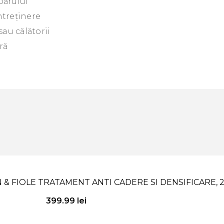
părului
ntreținere
au călătorii
ră
 FIOLE TRATAMENT ANTI CADERE SI DENSIFICARE, 250
399.99
lei