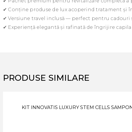
✔ Pachet premium pentru revitalizare completă a 
✔ Conține produse de lux acoperind tratament și î
✔ Versiune travel inclusă — perfect pentru cadouri s
✔ Experiență elegantă și rafinată de îngrijire capila
PRODUSE SIMILARE
KIT INNOVATIS LUXURY STEM CELLS SAMPON &