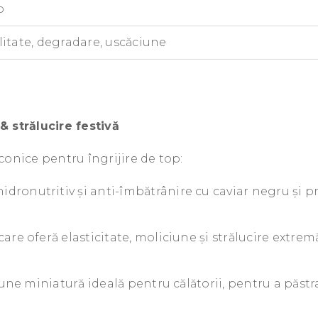
p
talitate, degradare, uscăciune
& strălucire festivă
conice pentru îngrijire de top:
ronutritiv și anti-îmbătrânire cu caviar negru și p
e oferă elasticitate, moliciune și strălucire extremă,
une miniatură ideală pentru călătorii, pentru a păst