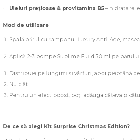
Uleiuri prețioase & provitamina B5
– hidratare, e
Mod de utilizare
Spală părul cu șamponul Luxury Anti-Age, masează
Aplică 2-3 pompe Sublime Fluid 50 ml pe părul u
Distribuie pe lungimi și vârfuri, apoi pieptănă del
Nu clăti.
Pentru un efect boost, poți adăuga câteva picătu
De ce să alegi Kit Surprise Christmas Edition?