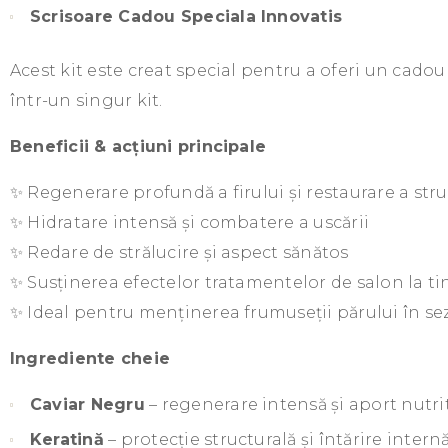
Scrisoare Cadou Speciala Innovatis
Acest kit este creat special pentru a oferi un cadou l
într-un singur kit.
Beneficii & acțiuni principale
✨ Regenerare profundă a firului și restaurare a stru
✨ Hidratare intensă și combatere a uscării
✨ Redare de strălucire și aspect sănătos
✨ Susținerea efectelor tratamentelor de salon la ti
✨ Ideal pentru menținerea frumuseții părului în se
Ingrediente cheie
Caviar Negru
– regenerare intensă și aport nutrit
Keratină
– protecție structurală și întărire intern