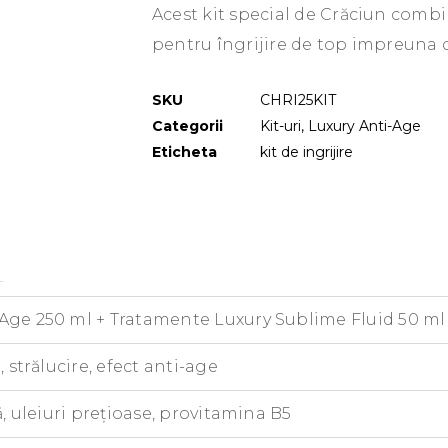
Acest kit special de Crăciun combi
pentru îngrijire de top impreuna c
SKU
CHRI25KIT
Categorii
Kit-uri
,
Luxury Anti-Age
Eticheta
kit de ingrijire
I
e 250 ml + Tratamente Luxury Sublime Fluid 50 ml și
 strălucire, efect anti-age
ă, uleiuri prețioase, provitamina B5