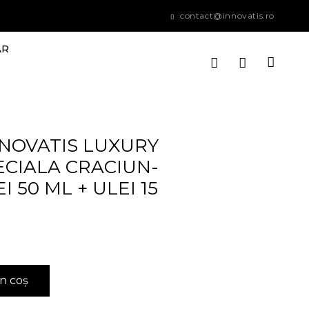
contact@innovatis.ro
AR
NOVATIS LUXURY
PECIALA CRACIUN-
 50 ML + ULEI 15
n coș