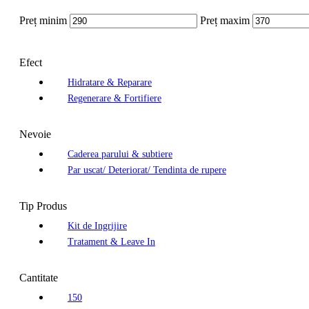
Preț minim
Preț maxim
Efect
Hidratare & Reparare
Regenerare & Fortifiere
Nevoie
Caderea parului & subtiere
Par uscat/ Deteriorat/ Tendinta de rupere
Tip Produs
Kit de Ingrijire
Tratament & Leave In
Cantitate
150