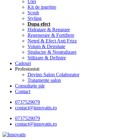
Ulei
Kit de ingrijire
Scrub
Styling
Dupa efect
Hidratare & Reparare
Regenerare & Fortifiere
Neted & Efect Anti Frizz
Volum & Densitate
Stralucire & Neutralizare
Stilizare & Definire
Cadouri
Profesionisti
Devino Salon Colaborator
Tratamente salon
Consultație păr
Contact
0737529079
contact@innovatis.ro
0737529079
contact@innovatis.ro