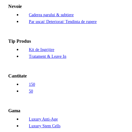
Nevoie
Caderea parului & subtiere
Par uscat/ Deteriorat/ Tendinta de rupere
Tip Produs
Kit de Ingrijire
Tratament & Leave In
Cantitate
150
50
Gama
Luxury Anti-Age
Luxury Stem Cells