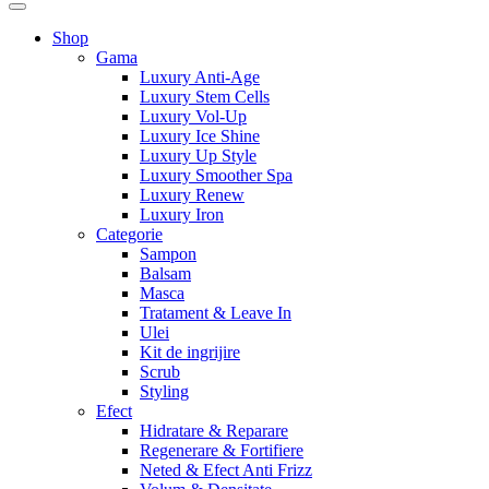
Shop
Gama
Luxury Anti-Age
Luxury Stem Cells
Luxury Vol-Up
Luxury Ice Shine
Luxury Up Style
Luxury Smoother Spa
Luxury Renew
Luxury Iron
Categorie
Sampon
Balsam
Masca
Tratament & Leave In
Ulei
Kit de ingrijire
Scrub
Styling
Efect
Hidratare & Reparare
Regenerare & Fortifiere
Neted & Efect Anti Frizz