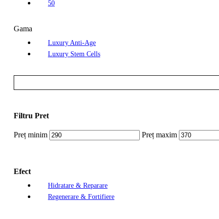
50
Gama
Luxury Anti-Age
Luxury Stem Cells
Filtru Pret
Preț minim
Preț maxim
Efect
Hidratare & Reparare
Regenerare & Fortifiere