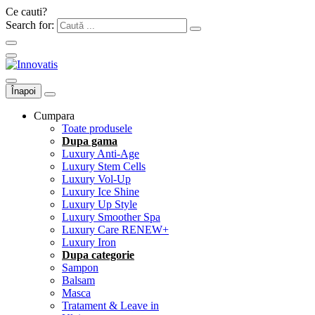
Ce cauti?
Search for:
Înapoi
Cumpara
Toate produsele
Dupa gama
Luxury Anti-Age
Luxury Stem Cells
Luxury Vol-Up
Luxury Ice Shine
Luxury Up Style
Luxury Smoother Spa
Luxury Care RENEW+
Luxury Iron
Dupa categorie
Sampon
Balsam
Masca
Tratament & Leave in