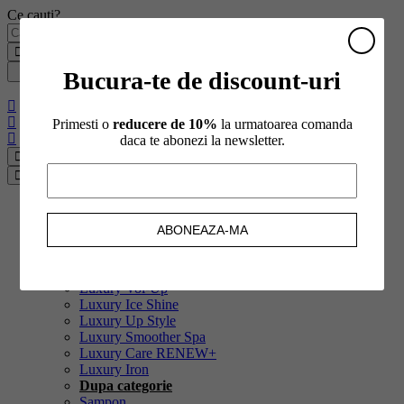
Ce cauti?
Bucura-te de discount-uri
Primesti o
reducere de 10%
la urmatoarea comanda
daca te abonezi la newsletter.
Înapoi
Cumpara
Toate produsele
Dupa gama
Luxury Anti-Age
Luxury Stem Cells
Luxury Vol-Up
Luxury Ice Shine
Luxury Up Style
Luxury Smoother Spa
Luxury Care RENEW+
Luxury Iron
Dupa categorie
Sampon