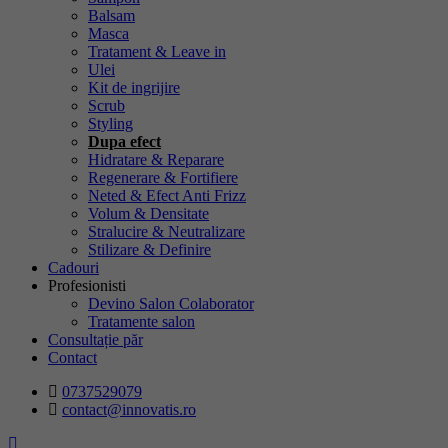
Balsam
Masca
Tratament & Leave in
Ulei
Kit de ingrijire
Scrub
Styling
Dupa efect
Hidratare & Reparare
Regenerare & Fortifiere
Neted & Efect Anti Frizz
Volum & Densitate
Stralucire & Neutralizare
Stilizare & Definire
Cadouri
Profesionisti
Devino Salon Colaborator
Tratamente salon
Consultație păr
Contact
0737529079
contact@innovatis.ro