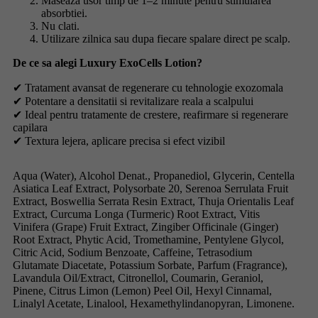
Maseaza usor timp de 1–2 minute pentru stimularea
absorbtiei.
Nu clati.
Utilizare zilnica sau dupa fiecare spalare direct pe scalp.
De ce sa alegi Luxury ExoCells Lotion?
✔ Tratament avansat de regenerare cu tehnologie exozomala
✔ Potentare a densitatii si revitalizare reala a scalpului
✔ Ideal pentru tratamente de crestere, reafirmare si regenerare
capilara
✔ Textura lejera, aplicare precisa si efect vizibil
Aqua (Water), Alcohol Denat., Propanediol, Glycerin, Centella
Asiatica Leaf Extract, Polysorbate 20, Serenoa Serrulata Fruit
Extract, Boswellia Serrata Resin Extract, Thuja Orientalis Leaf
Extract, Curcuma Longa (Turmeric) Root Extract, Vitis
Vinifera (Grape) Fruit Extract, Zingiber Officinale (Ginger)
Root Extract, Phytic Acid, Tromethamine, Pentylene Glycol,
Citric Acid, Sodium Benzoate, Caffeine, Tetrasodium
Glutamate Diacetate, Potassium Sorbate, Parfum (Fragrance),
Lavandula Oil/Extract, Citronellol, Coumarin, Geraniol,
Pinene, Citrus Limon (Lemon) Peel Oil, Hexyl Cinnamal,
Linalyl Acetate, Linalool, Hexamethylindanopyran, Limonene.