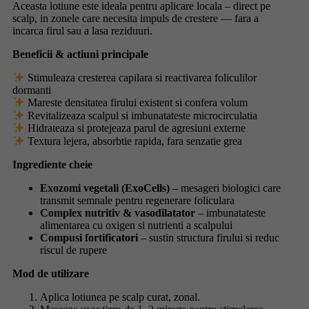
Aceasta lotiune este ideala pentru aplicare locala – direct pe
scalp, in zonele care necesita impuls de crestere — fara a
incarca firul sau a lasa reziduuri.
Beneficii & actiuni principale
Stimuleaza cresterea capilara si reactivarea foliculilor
dormanti
Mareste densitatea firului existent si confera volum
Revitalizeaza scalpul si imbunatateste microcirculatia
Hidrateaza si protejeaza parul de agresiuni externe
Textura lejera, absorbtie rapida, fara senzatie grea
Ingrediente cheie
Exozomi vegetali (ExoCells)
– mesageri biologici care
transmit semnale pentru regenerare foliculara
Complex nutritiv & vasodilatator
– imbunatateste
alimentarea cu oxigen si nutrienti a scalpului
Compusi fortificatori
– sustin structura firului si reduc
riscul de rupere
Mod de utilizare
Aplica lotiunea pe scalp curat, zonal.