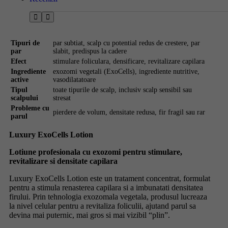
Tipuri de
par subtiat, scalp cu potential redus de crestere, par
par
slabit, predispus la cadere
Efect
stimulare foliculara, densificare, revitalizare capilara
Ingrediente
exozomi vegetali (ExoCells), ingrediente nutritive,
active
vasodilatatoare
Tipul
toate tipurile de scalp, inclusiv scalp sensibil sau
scalpului
stresat
Probleme cu
pierdere de volum, densitate redusa, fir fragil sau rar
parul
Luxury ExoCells Lotion
Lotiune profesionala cu exozomi pentru stimulare,
revitalizare si densitate capilara
Luxury ExoCells Lotion este un tratament concentrat, formulat
pentru a stimula renasterea capilara si a imbunatati densitatea
firului. Prin tehnologia exozomala vegetala, produsul lucreaza
la nivel celular pentru a revitaliza foliculii, ajutand parul sa
devina mai puternic, mai gros si mai vizibil “plin”.