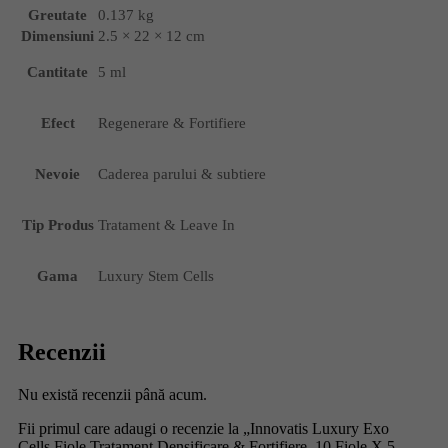
Greutate
0.137 kg
Dimensiuni
2.5 × 22 × 12 cm
Cantitate
5 ml
Efect
Regenerare & Fortifiere
Nevoie
Caderea parului & subtiere
Tip Produs
Tratament & Leave In
Gama
Luxury Stem Cells
Recenzii
Nu există recenzii până acum.
Fii primul care adaugi o recenzie la „Innovatis Luxury Exo
Cells Fiole Tratament Densificare & Fortifiere, 10 Fiole X 5