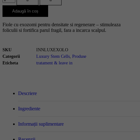
Adaugă în coș
Fiole cu exozomi pentru densitate si regenerare – stimuleaza
foliculii si fortifica parul fragil, fara a incarca scalpul.
SKU
INNLUXEXOLO
Categorii
Luxury Stem Cells
,
Produse
Eticheta
tratament & leave in
Descriere
Ingrediente
Informații suplimentare
Recenzii