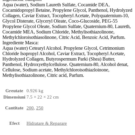
Aqua (water), Sodium Laureth Sulfate, Cocamide DEA,
Cocamidopropyl Betaine, Propylene Glycol, Panthenol, Hydrolyzed
Collagen, Caviar Extract, Tocopheryl Acetate, Polyquaternium-10,
Glycol Disterate, Glyceryl Oleate, Coco-Glucoside, PEG-55
Propylene Glycol Oleate, Sodium Sulfate, Quaternium-80, Laureth,
Cocamide MEA, Sodium Chloride, Methylisothiazolinone,
Methylchloroisothiasolinone, Citric Acid, Benzoic Acid, Parfum.
Ingrediente Masca:
Aqua (water) Cetearyl Alcohol. Propylene Glycol, Cetrimonium
Chloride Isopropyl Alcohol, Caviar Extract, Tocopheryl Acetate,
Hydrolyzed Collagen, Butyrospermum Parki (Shea) Butter,
Panthenol, Hydroxyethylcellulose. Quaternium-80, Alcohol denat,
Cellulose, Sodium acetate, Methylchloroisothiazloinone,
Methylisothiazolinone, Citric acid, Parfum.
Greutate
0.926 kg
Dimensiuni
7.5 × 22 × 22 cm
Cantitate
200
,
250
Efect
Hidratare & Reparare