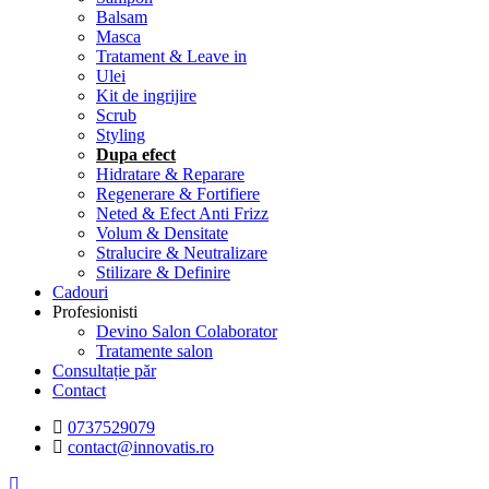
Balsam
Masca
Tratament & Leave in
Ulei
Kit de ingrijire
Scrub
Styling
Dupa efect
Hidratare & Reparare
Regenerare & Fortifiere
Neted & Efect Anti Frizz
Volum & Densitate
Stralucire & Neutralizare
Stilizare & Definire
Cadouri
Profesionisti
Devino Salon Colaborator
Tratamente salon
Consultație păr
Contact
0737529079
contact@innovatis.ro