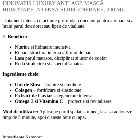
INNOVATIS LUXURY ANTI AGE MASCĂ
HIDRATARE INTENSĂ ȘI REGENERARE, 200 ML
Tratament intens, cu actiune profunda, conceput pentru a repara si a
hrani parul deteriorat sau lipsit de vitalitate.
✨
Beneficii:
Nutritie si hidratare intensiva
Repara structura interna a firului de par
Lasa parul matasos, disciplinat si usor de coafat
Reda stralucirea si aspectul sanatos
Ingrediente cheie:
Unt de Shea
– hranire si emoliere
Colagen
– fortificare si elasticitate
Extract de Caviar
– regenerare intensa
Omega-3 si Vitamina C
– protectie si revitalizare
Mod de utilizare:
Aplica pe parul spalat si umed, lasa sa actioneze
timp de 5 minute, apoi clateste bine cu apa.
Ingrediente Sampon: