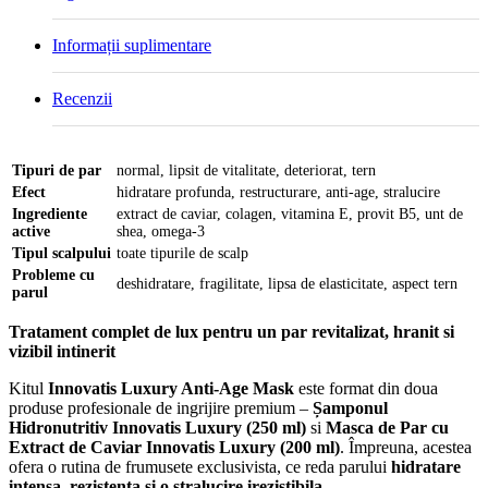
Informații suplimentare
Recenzii
Tipuri de par
normal, lipsit de vitalitate, deteriorat, tern
Efect
hidratare profunda, restructurare, anti-age, stralucire
Ingrediente
extract de caviar, colagen, vitamina E, provit B5, unt de
active
shea, omega-3
Tipul scalpului
toate tipurile de scalp
Probleme cu
deshidratare, fragilitate, lipsa de elasticitate, aspect tern
parul
Tratament complet de lux pentru un par revitalizat, hranit si
vizibil intinerit
Kitul
Innovatis Luxury Anti-Age Mask
este format din doua
produse profesionale de ingrijire premium –
Șamponul
Hidronutritiv Innovatis Luxury (250 ml)
si
Masca de Par cu
Extract de Caviar Innovatis Luxury (200 ml)
. Împreuna, acestea
ofera o rutina de frumusete exclusivista, ce reda parului
hidratare
intensa, rezistenta si o stralucire irezistibila
.