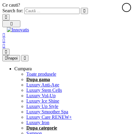
Ce cauti?
Search for:
Înapoi
Cumpara
Toate produsele
Dupa gama
Luxury Anti-Age
Luxury Stem Cells
Luxury Vol-Up
Luxury Ice Shine
Luxury Up Style
Luxury Smoother Spa
Luxury Care RENEW+
Luxury Iron
Dupa categorie
Sampon