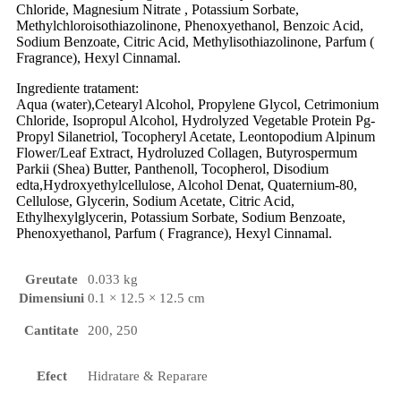
Chloride, Magnesium Nitrate , Potassium Sorbate,
Methylchloroisothiazolinone, Phenoxyethanol, Benzoic Acid,
Sodium Benzoate, Citric Acid, Methylisothiazolinone, Parfum (
Fragrance), Hexyl Cinnamal.
Ingrediente tratament:
Aqua (water),Cetearyl Alcohol, Propylene Glycol, Cetrimonium
Chloride, Isopropul Alcohol, Hydrolyzed Vegetable Protein Pg-
Propyl Silanetriol, Tocopheryl Acetate, Leontopodium Alpinum
Flower/Leaf Extract, Hydroluzed Collagen, Butyrospermum
Parkii (Shea) Butter, Panthenoll, Tocopherol, Disodium
edta,Hydroxyethylcellulose, Alcohol Denat, Quaternium-80,
Cellulose, Glycerin, Sodium Acetate, Citric Acid,
Ethylhexylglycerin, Potassium Sorbate, Sodium Benzoate,
Phenoxyethanol, Parfum ( Fragrance), Hexyl Cinnamal.
Greutate
0.033 kg
Dimensiuni
0.1 × 12.5 × 12.5 cm
Cantitate
200
,
250
Efect
Hidratare & Reparare