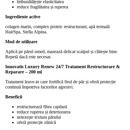
îmbunătățește elasticitatea
reduce fragilitatea și ruperea
Ingrediente active
colagen marin, complex proteic restructurant, apă termală
HairSpa, Stella Alpina.
Mod de utilizare
Aplică pe părul umed, masează delicat scalpul și clătește bine.
Repetă dacă este necesar.
Innovatis Luxury Renew 24/7 Tratament Restructurare &
Reparare – 200 ml
Tratament leave-in care fortifică firul de păr și oferă protecție
continuă împotriva factorilor agresivi.
Beneficii
restructurează fibra capilară
reduce ruperea și deteriorarea
netezește textura părului
oferă protecție zilnică