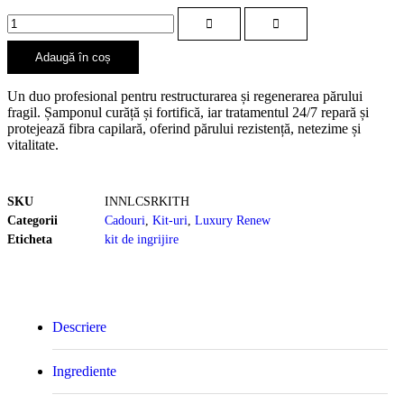
Adaugă în coș
Un duo profesional pentru restructurarea și regenerarea părului
fragil. Șamponul curăță și fortifică, iar tratamentul 24/7 repară și
protejează fibra capilară, oferind părului rezistență, netezime și
vitalitate.
SKU
INNLCSRKITH
Categorii
Cadouri
,
Kit-uri
,
Luxury Renew
Eticheta
kit de ingrijire
Descriere
Ingrediente