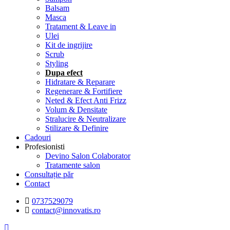
Balsam
Masca
Tratament & Leave in
Ulei
Kit de ingrijire
Scrub
Styling
Dupa efect
Hidratare & Reparare
Regenerare & Fortifiere
Neted & Efect Anti Frizz
Volum & Densitate
Stralucire & Neutralizare
Stilizare & Definire
Cadouri
Profesionisti
Devino Salon Colaborator
Tratamente salon
Consultație păr
Contact
0737529079
contact@innovatis.ro