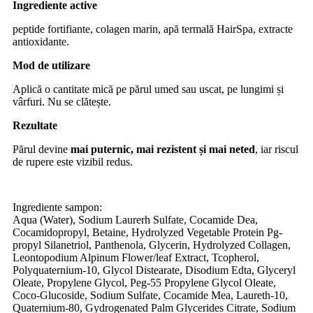
Ingrediente active
peptide fortifiante, colagen marin, apă termală HairSpa, extracte
antioxidante.
Mod de utilizare
Aplică o cantitate mică pe părul umed sau uscat, pe lungimi și
vârfuri. Nu se clătește.
Rezultate
Părul devine
mai puternic, mai rezistent și mai neted
, iar riscul
de rupere este vizibil redus.
Ingrediente sampon:
Aqua (Water), Sodium Laurerh Sulfate, Cocamide Dea,
Cocamidopropyl, Betaine, Hydrolyzed Vegetable Protein Pg-
propyl Silanetriol, Panthenola, Glycerin, Hydrolyzed Collagen,
Leontopodium Alpinum Flower/leaf Extract, Tcopherol,
Polyquaternium-10, Glycol Distearate, Disodium Edta, Glyceryl
Oleate, Propylene Glycol, Peg-55 Propylene Glycol Oleate,
Coco-Glucoside, Sodium Sulfate, Cocamide Mea, Laureth-10,
Quaternium-80, Gydrogenated Palm Glycerides Citrate, Sodium