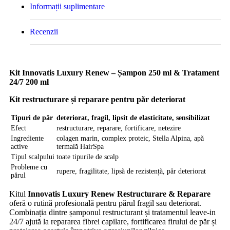
Informații suplimentare
Recenzii
Kit Innovatis Luxury Renew – Șampon 250 ml & Tratament
24/7 200 ml
Kit restructurare și reparare pentru păr deteriorat
Tipuri de păr
deteriorat, fragil, lipsit de elasticitate, sensibilizat
Efect
restructurare, reparare, fortificare, netezire
Ingrediente
colagen marin, complex proteic, Stella Alpina, apă
active
termală HairSpa
Tipul scalpului
toate tipurile de scalp
Probleme cu
rupere, fragilitate, lipsă de rezistență, păr deteriorat
părul
Kitul
Innovatis Luxury Renew Restructurare & Reparare
oferă o rutină profesională pentru părul fragil sau deteriorat.
Combinația dintre șamponul restructurant și tratamentul leave-in
24/7 ajută la repararea fibrei capilare, fortificarea firului de păr și