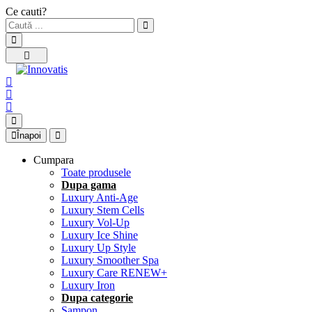
Ce cauti?
Înapoi
Cumpara
Toate produsele
Dupa gama
Luxury Anti-Age
Luxury Stem Cells
Luxury Vol-Up
Luxury Ice Shine
Luxury Up Style
Luxury Smoother Spa
Luxury Care RENEW+
Luxury Iron
Dupa categorie
Sampon