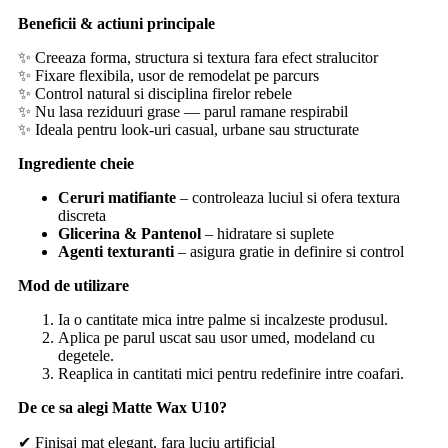
Beneficii & actiuni principale
✨ Creeaza forma, structura si textura fara efect stralucitor
✨ Fixare flexibila, usor de remodelat pe parcurs
✨ Control natural si disciplina firelor rebele
✨ Nu lasa reziduuri grase — parul ramane respirabil
✨ Ideala pentru look-uri casual, urbane sau structurate
Ingrediente cheie
Ceruri matifiante
– controleaza luciul si ofera textura
discreta
Glicerina & Pantenol
– hidratare si suplete
Agenti texturanti
– asigura gratie in definire si control
Mod de utilizare
Ia o cantitate mica intre palme si incalzeste produsul.
Aplica pe parul uscat sau usor umed, modeland cu
degetele.
Reaplica in cantitati mici pentru redefinire intre coafari.
De ce sa alegi Matte Wax U10?
✔ Finisaj mat elegant, fara luciu artificial