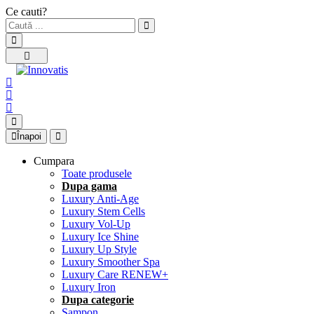
Ce cauti?
Înapoi
Cumpara
Toate produsele
Dupa gama
Luxury Anti-Age
Luxury Stem Cells
Luxury Vol-Up
Luxury Ice Shine
Luxury Up Style
Luxury Smoother Spa
Luxury Care RENEW+
Luxury Iron
Dupa categorie
Sampon