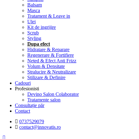
Balsam
Masca
Tratament & Leave in
Ulei
Kit de ingrijire
Scrub
Styling
Dupa efect
Hidratare & Reparare
Regenerare & Fortifiere
Neted & Efect Anti Frizz
Volum & Densitate
Stralucire & Neutralizare
Stilizare & Definire
Cadouri
Profesionisti
Devino Salon Colaborator
Tratamente salon
Consultație păr
Contact
0737529079
contact@innovatis.ro