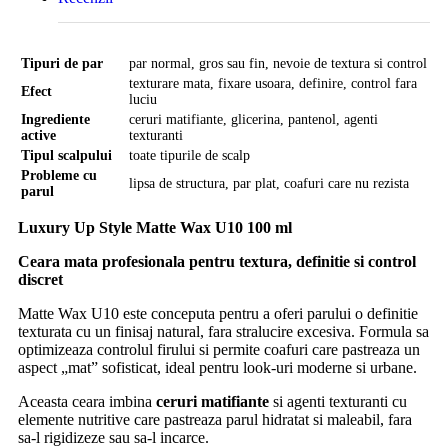
Tipuri de par
par normal, gros sau fin, nevoie de textura si control
texturare mata, fixare usoara, definire, control fara
Efect
luciu
Ingrediente
ceruri matifiante, glicerina, pantenol, agenti
active
texturanti
Tipul scalpului
toate tipurile de scalp
Probleme cu
lipsa de structura, par plat, coafuri care nu rezista
parul
Luxury Up Style Matte Wax U10 100 ml
Ceara mata profesionala pentru textura, definitie si control
discret
Matte Wax U10 este conceputa pentru a oferi parului o definitie
texturata cu un finisaj natural, fara stralucire excesiva. Formula sa
optimizeaza controlul firului si permite coafuri care pastreaza un
aspect „mat” sofisticat, ideal pentru look-uri moderne si urbane.
Aceasta ceara imbina
ceruri matifiante
si agenti texturanti cu
elemente nutritive care pastreaza parul hidratat si maleabil, fara
sa-l rigidizeze sau sa-l incarce.