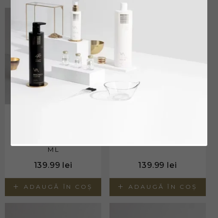
INNOVATIS LUXURY
INNOVATIS LUXURY
UP STYLE CURL &
UP STYLE DRY
VOLUME PENTRU
CONDITIONER
VOLUM SI BUCLE
BALSAM USCAT -
DEFINITE -U5, 150
U2, 200 ML
ML
139.99
lei
139.99
lei
ADAUGĂ ÎN COȘ
ADAUGĂ ÎN COȘ