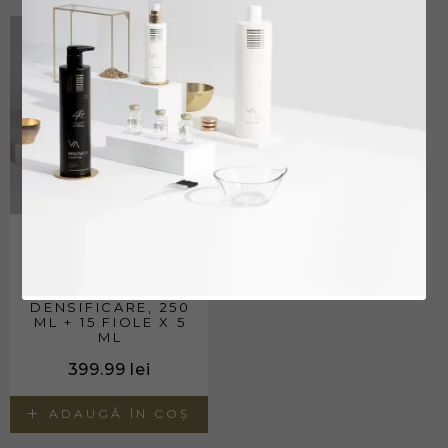
KIT INNOVATIS
LUXURY STEM
CELLS SAMPON &
FIOLE TRATAMENT
ANTI CADERE SI
DENSIFICARE, 250
ML + 15 FIOLE X 5
ML
399.99
lei
ADAUGĂ ÎN COȘ