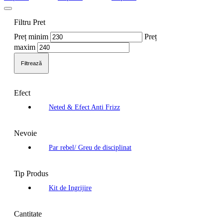
Filtru Pret
Preț minim
Preț
maxim
Filtrează
Efect
Neted & Efect Anti Frizz
Nevoie
Par rebel/ Greu de disciplinat
Tip Produs
Kit de Ingrijire
Cantitate