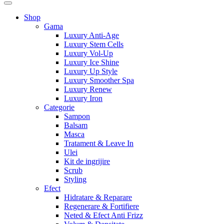
Shop
Gama
Luxury Anti-Age
Luxury Stem Cells
Luxury Vol-Up
Luxury Ice Shine
Luxury Up Style
Luxury Smoother Spa
Luxury Renew
Luxury Iron
Categorie
Sampon
Balsam
Masca
Tratament & Leave In
Ulei
Kit de ingrijire
Scrub
Styling
Efect
Hidratare & Reparare
Regenerare & Fortifiere
Neted & Efect Anti Frizz