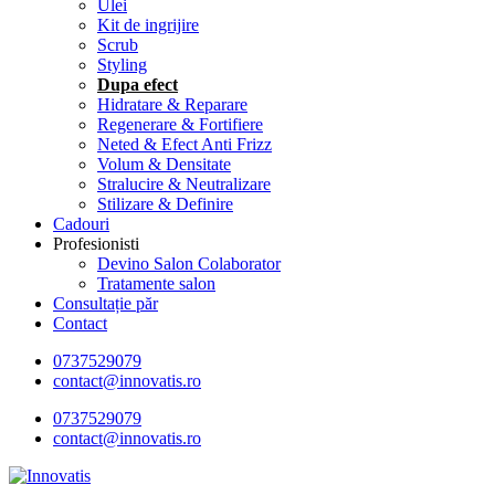
Ulei
Kit de ingrijire
Scrub
Styling
Dupa efect
Hidratare & Reparare
Regenerare & Fortifiere
Neted & Efect Anti Frizz
Volum & Densitate
Stralucire & Neutralizare
Stilizare & Definire
Cadouri
Profesionisti
Devino Salon Colaborator
Tratamente salon
Consultație păr
Contact
0737529079
contact@innovatis.ro
0737529079
contact@innovatis.ro