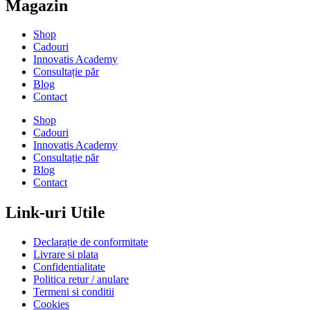
Magazin
Shop
Cadouri
Innovatis Academy
Consultație păr
Blog
Contact
Shop
Cadouri
Innovatis Academy
Consultație păr
Blog
Contact
Link-uri Utile
Declarație de conformitate
Livrare si plata
Confidentialitate
Politica retur / anulare
Termeni si conditii
Cookies