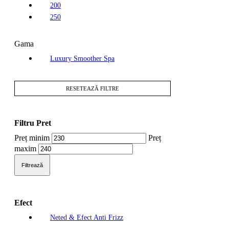
200
250
Gama
Luxury Smoother Spa
RESETEAZĂ FILTRE
Filtru Pret
Preț minim
Preț
maxim
Filtrează
Efect
Neted & Efect Anti Frizz