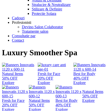
Volum & Densitate
Stralucire & Neutralizare
Stilizare & Definire
Protectie Solara
Cadouri
Profesionisti
Devino Salon Colaborator
Tratamente salon
Consultatie par
Contact
Luxury Smoother Spa
Natural Items
Fresh for Face
Best for Body
50% OFF
20% OFF
40% OFF
Explore
Explore
Explore
Natural Items
50% OFF
Fresh for Face
Natural Items
Best for Body
Explore
20% OFF
50% OFF
40% OFF
Explore
Explore
Explore