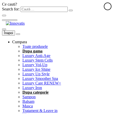
Ce cauti?
Search for:
Înapoi
Cumpara
Toate produsele
Dupa gama
Luxury Anti-Age
Luxury Stem Cells
Luxury Vol-Up
Luxury Ice Shine
Luxury Up Style
Luxury Smoother Spa
Luxury Care RENEW+
Luxury Iron
Dupa categorie
Sampon
Balsam
Masca
Tratament & Leave in