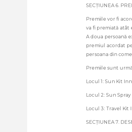
SECȚIUNEA 6. PR
Premiile vor fi aco
va fi premiată atât
A doua persoană ext
premiul acordat pen
persoana din comen
Premiile sunt urmă
Locul 1: Sun Kit Inn
Locul 2: Sun Spray
Locul 3: Travel Kit 
SECȚIUNEA 7. D