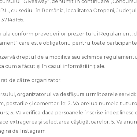
ursului ”Giveaway”, denumit în continuare „Concursul
., cu sediul în România, localitatea Otopeni, Județul 
 37143166.
erula conform prevederilor prezentului Regulament, 
ment” care este obligatoriu pentru toate participante
rezervă dreptul de a modifica sau schimba regulamentul
 cum a făcut și în cazul informării inițiale.
rat de către organizator.
ului, organizatorul va desfășura următoarele servicii: 
m, postările și comentariile; 2. Va prelua numele tutur
urs; 3. Va verifica dacă persoanele înscrise îndeplinesc c
face extragerea și selectarea câștigătoarelor. 5. Va anu
ginii de Instagram.