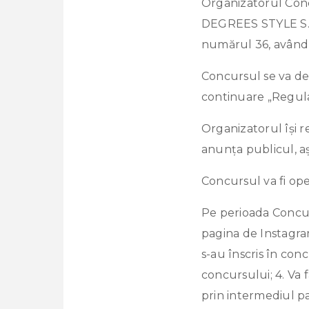
Organizatorul Conc
DEGREES STYLE S.R.L
numărul 36, având
Concursul se va d
continuare „Regula
Organizatorul își 
anunța publicul, așa
Concursul va fi ope
Pe perioada Concurs
pagina de Instagra
s-au înscris în conc
concursului; 4. Va 
prin intermediul pa