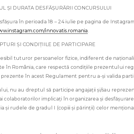
CUL ȘI DURATA DESFĂȘURĂRII CONCURSULUI
fășura în perioada 18 – 24 iulie pe pagina de Instagra
www.instagram.com/innovatis.romania
.
PTURI ȘI CONDIȚIILE DE PARTICIPARE
sibil tuturor persoanelor fizice, indiferent de naționalit
nte în România, care respectă condițiile prezentului re
e prezente în acest Regulament pentru a-și valida parti
ui, nu au dreptul să participe angajații și/sau reprezen
ai colaboratorilor implicați în organizarea și desfășurar
a și rudele de gradul I (copiii și părinții) celor menționaț