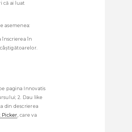
 că ai luat
 de asemenea:
 înscrierea în
câștigătoarelor.
ă pe pagina Innovatis
rsului; 2. Dau like
ța din descrierea
Picker
, care va