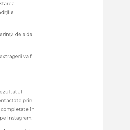
ostarea
ițiile
erință de a da
xtragerii va fi
rezultatul
ontactate prin
u completate în
e pe Instagram.