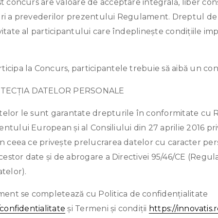
st concurs are valoare de acceptare integrală, liber consi
eri a prevederilor prezentului Regulament. Dreptul de 
vitate al participantului care îndeplinește condițiile i
ticipa la Concurs, participantele trebuie să aibă un co
OTECȚIA DATELOR PERSONALE
telor le sunt garantate drepturile în conformitate c
ntului European și al Consiliului din 27 aprilie 2016 pr
în ceea ce privește prelucrarea datelor cu caracter pers
 acestor date și de abrogare a Directivei 95/46/CE (Reg
telor).
nt se completează cu Politica de confidențialitate
/confidentialitate
și Termeni și condiții
https://innovatis.