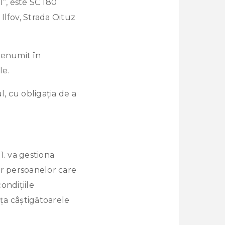
”, este SC 180
Ilfov, Strada Oituz
denumit în
le.
, cu obligația de a
1. va gestiona
or persoanelor care
ondițiile
nța câștigătoarele