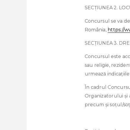
SECȚIUNEA 2. LO
Concursul se va des
România,
https://
SECȚIUNEA 3. DRE
Concursul este acce
sau religie, rezide
urmează indicațiil
În cadrul Concursul
Organizatorului și 
precum și soțul/soți