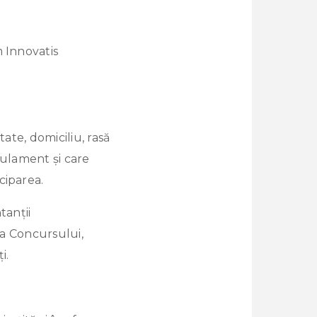
m Innovatis
ate, domiciliu, rasă
gulament și care
ciparea.
tanții
ea Concursului,
i.