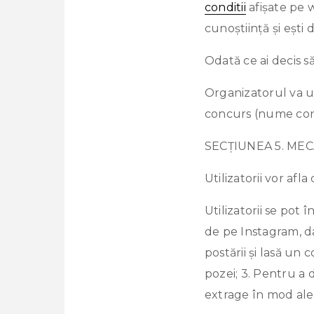
conditii
afișate pe w
cunoștiință și ești
Odată ce ai decis s
Organizatorul va ut
concurs (nume cont 
SECȚIUNEA 5. ME
Utilizatorii vor af
Utilizatorii se pot 
de pe Instagram, da
postării și lasă un
pozei; 3. Pentru a 
extrage în mod alea