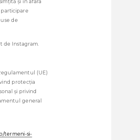
mțită și în afara
participare
mpuse de
nt de Instagram.
u Regulamentul (UE)
ivind protecția
onal și privind
ulamentul general
ro/termeni-si-