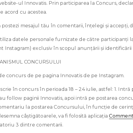
ebsite-ul Innovatis. Prin participarea la Concurs, declari
 de acord cu acestea.
ă postezi mesajul tău în comentarii, înțelegi și accepți,
iliza datele personale furnizate de către participanți la
Instagram) exclusiv în scopul anunțării și identificării 
CANISMUL CONCURSULUI
la de concurs de pe pagina Innovatis de pe Instagram.
înscrie în concurs în perioada 18 – 24 iulie, astfel: 1. Intr
u follow paginii Innovatis, apoi intră pe postarea concu
 comentariu la postarea Concursului, în funcție de cerin
desemna câștigătoarele, va fi folosită aplicația
Comment 
toriu 3 dintre comentarii.