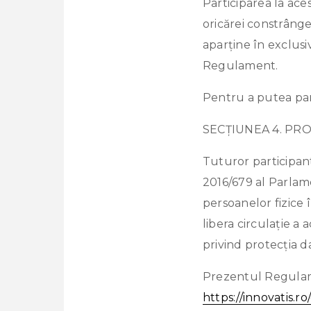
Participarea la ace
oricărei constrâng
aparține în exclusi
Regulament.
Pentru a putea par
SECȚIUNEA 4. PR
Tuturor participan
2016/679 al Parlame
persoanelor fizice 
libera circulație a
privind protecția da
Prezentul Regulame
https://innovatis.ro