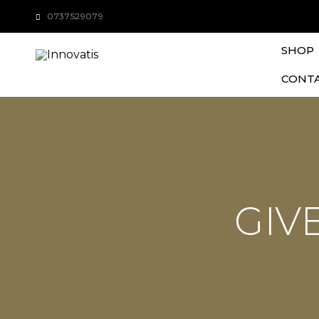
0737529079
SHOP
CONT
GIV