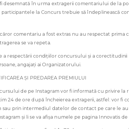
 fi desemnată în urma extragerii comentariului de la p
participantele la Concurs trebuie să îndeplinească cond
căror comentariu a fost extras nu au respectat prima c
xtragerea se va repeta.
a respectării condițiilor concursului și a corectitudinii e
rsoane, angajați ai Organizatorului.
TIFICAREA ŞI PREDAREA PREMIULUI
ursului de pe Instagram vor fi informată cu privire la 
m 24 de ore după încheierea extragerii, astfel: vor fi c
 sau prin intermediul datelor de contact pe care le a
Instagram și li se va afișa numele pe pagina Innovatis d