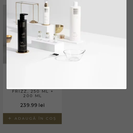
KIT INNOVATIS
LUXURY
SMOOTHER SPA
SAMPON & BALSAM
HIDRATARE SI ANTI
FRIZZ, 250 ML +
200 ML
239.99
lei
ADAUGĂ ÎN COȘ