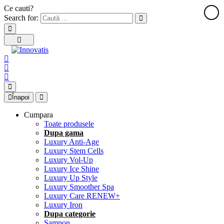
Ce cauti?
Search for:
Înapoi
Cumpara
Toate produsele
Dupa gama
Luxury Anti-Age
Luxury Stem Cells
Luxury Vol-Up
Luxury Ice Shine
Luxury Up Style
Luxury Smoother Spa
Luxury Care RENEW+
Luxury Iron
Dupa categorie
Sampon