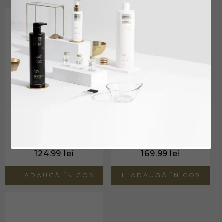
INNOVATIS LUXURY
INNOVATIS LUXURY
VOL UP SAMPON
VOL UP SER
VOLUM SI
VOLUM SI
DENSITATE, 250 ML
DENSITATE, 200 ML
124.99
lei
169.99
lei
ADAUGĂ ÎN COȘ
ADAUGĂ ÎN COȘ